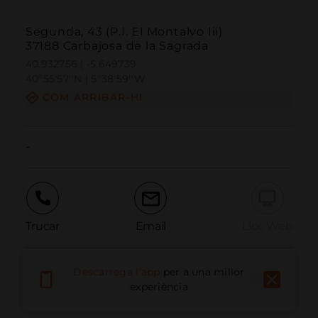
Segunda, 43 (P.I. El Montalvo Iii)
37188 Carbajosa de la Sagrada
40.932756 | -5.649739
40º55'57''N | 5º38'59''W
COM ARRIBAR-HI
-
Trucar
Email
Lloc Web
Descarrega l'app
per a una millor
Informar problema
experiència