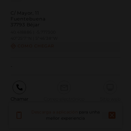
C/ Mayor, 11
Fuentebuena
37793 Béjar
40.418886 | -5.777300
40º25'7''N | 5º46'38''W
COMO CHEGAR
-
Chamar
Correo electrónico
Sitio web
Descarga a aplicación
para unha
mellor experiencia
Informar dun problema