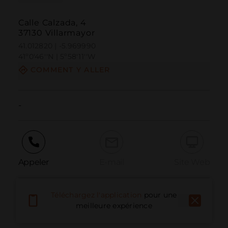
Calle Calzada, 4
37130 Villarmayor
41.012820 | -5.969990
41º0'46''N | 5º58'11''W
COMMENT Y ALLER
-
Appeler
E-mail
Site Web
Téléchargez l'application
pour une
Signaler un problème
meilleure expérience