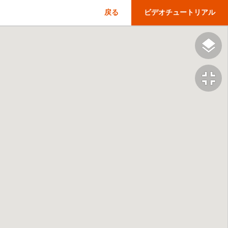
戻る
ビデオチュートリアル
fullscreen_exit