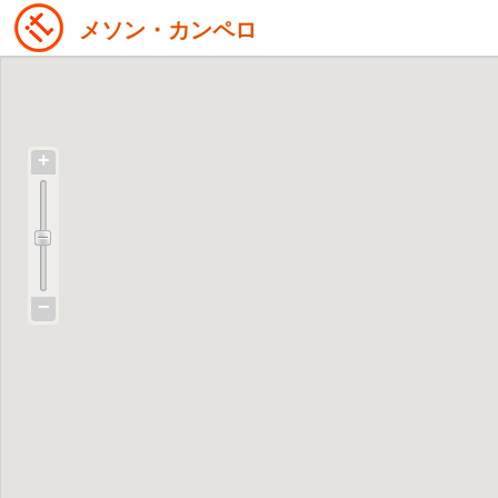
メソン・カンペロ
+
−