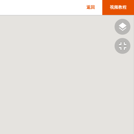
返回
视频教程
fullscreen_exit