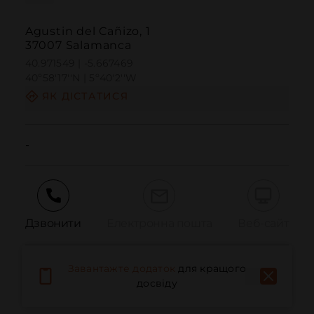
Agustin del Cañizo, 1
37007 Salamanca
40.971549 | -5.667469
40º58'17''N | 5º40'2''W
ЯК ДІСТАТИСЯ
-
Дзвонити
Електронна пошта
Веб-сайт
Завантажте додаток
для кращого
Повідомити про проблему
досвіду