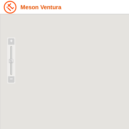
Meson Ventura
+
−