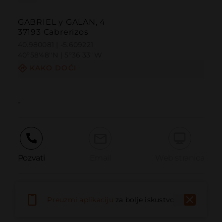
GABRIEL y GALAN, 4
37193 Cabrerizos
40.980081 | -5.609221
40º58'48''N | 5º36'33''W
KAKO DOĆI
-
Pozvati
Email
Web stranica
Prijaviti problem
Preuzmi aplikaciju
za bolje iskustvo