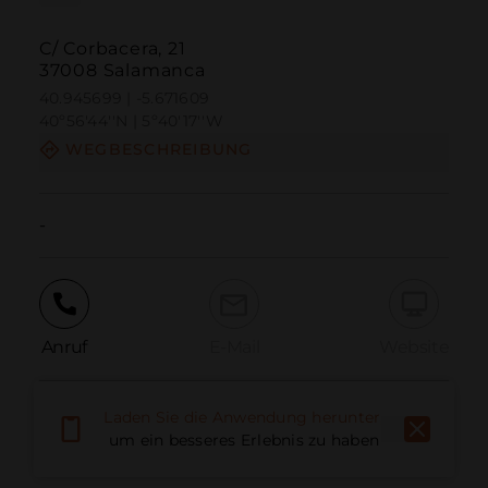
C/ Corbacera, 21
37008 Salamanca
40.945699 | -5.671609
40º56'44''N | 5º40'17''W
WEGBESCHREIBUNG
-
Anruf
E-Mail
Website
Laden Sie die Anwendung herunter,
Problem melden
um ein besseres Erlebnis zu haben