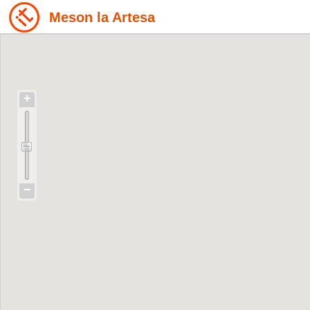
Meson la Artesa
+
−