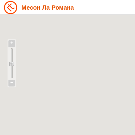
Месон Ла Романа
+
−