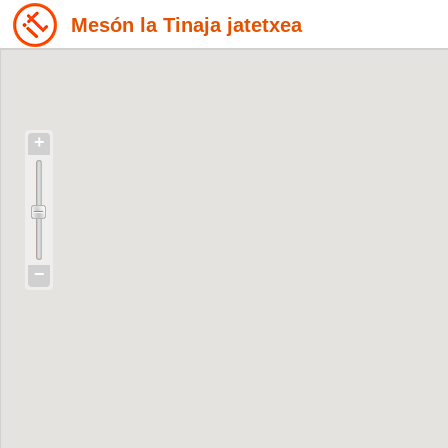
Mesón la Tinaja jatetxea
+
−