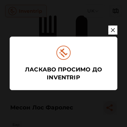
UK
ЛАСКАВО ПРОСИМО ДО
INVENTRIP
Месон Лос Фаролес
Бар