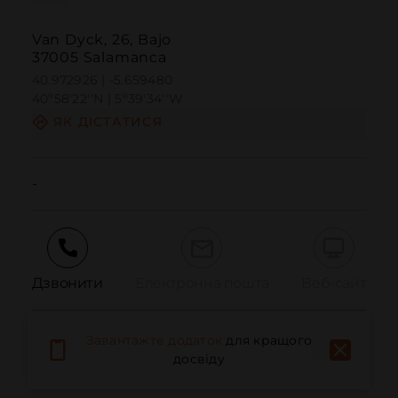
Van Dyck, 26, Bajo
37005 Salamanca
40.972926 | -5.659480
40º58'22''N | 5º39'34''W
ЯК ДІСТАТИСЯ
-
Дзвонити
Електронна пошта
Веб-сайт
Завантажте додаток
для кращого
Повідомити про проблему
досвіду