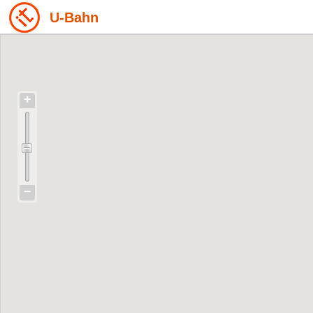
U-Bahn
+
−