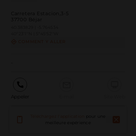
Carretera Estacion,3-5
37700 Béjar
40.383829 | -5.764534
40º23'1''N | 5º45'52''W
COMMENT Y ALLER
-
Appeler
E-mail
Site Web
Téléchargez l'application
pour une
Signaler un problème
meilleure expérience