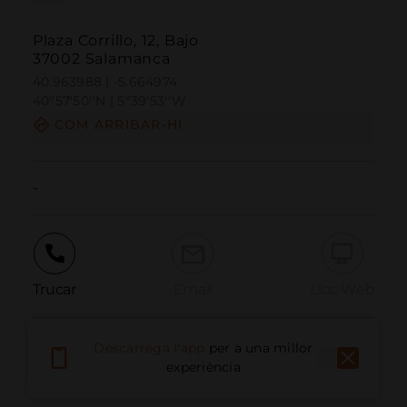
Plaza Corrillo, 12, Bajo
37002 Salamanca
40.963988 | -5.664974
40º57'50''N | 5º39'53''W
COM ARRIBAR-HI
-
Trucar
Email
Lloc Web
Descarrega l'app
per a una millor
Informar problema
experiència