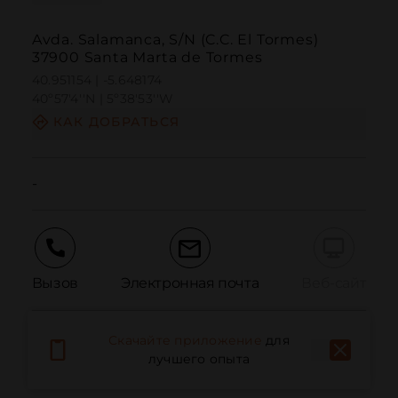
Avda. Salamanca, S/N (C.C. El Tormes)
37900 Santa Marta de Tormes
40.951154 | -5.648174
40º57'4''N | 5º38'53''W
КАК ДОБРАТЬСЯ
-
Вызов
Электронная почта
Веб-сайт
Скачайте приложение
для
Сообщить о проблеме
лучшего опыта