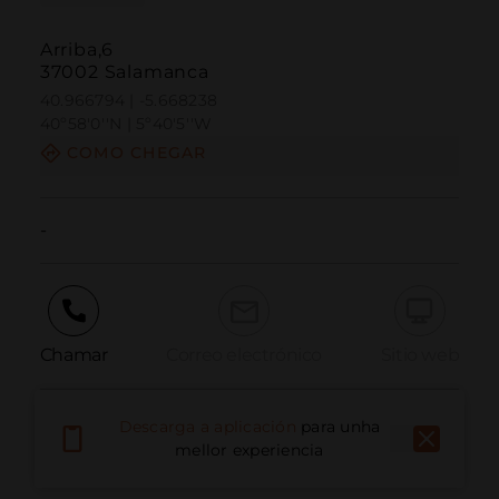
Arriba,6
37002 Salamanca
40.966794 | -5.668238
40º58'0''N | 5º40'5''W
COMO CHEGAR
-
Chamar
Correo electrónico
Sitio web
Descarga a aplicación
para unha
Informar dun problema
mellor experiencia