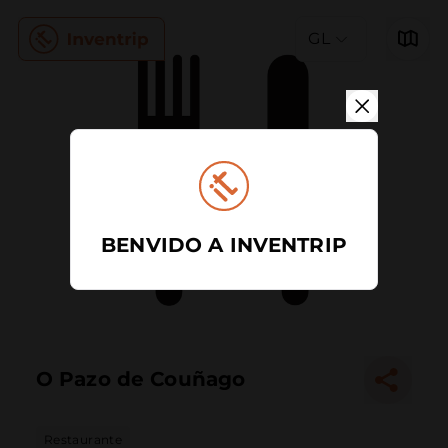
GL
BENVIDO A INVENTRIP
O Pazo de Couñago
Restaurante