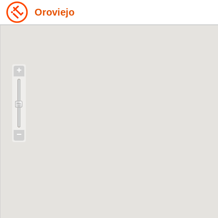
Oroviejo
+
−