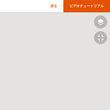
戻る
ビデオチュートリアル
fullscreen_exit