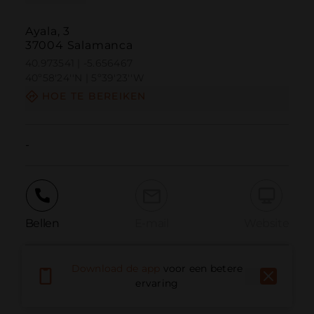
Ayala, 3
37004 Salamanca
40.973541 | -5.656467
40º58'24''N | 5º39'23''W
HOE TE BEREIKEN
-
Bellen
E-mail
Website
Download de app
voor een betere
Probleem melden
ervaring