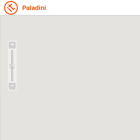
Paladini
+
−