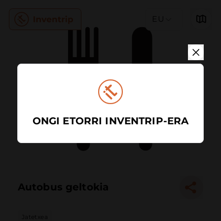
EU
ONGI ETORRI INVENTRIP-ERA
Autobus geltokia
Jatetxea