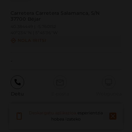
Carretera Carretera Salamanca, S/N
37700 Béjar
40.384449 | -5.760152
40º23'4''N | 5º45'36''W
NOLA IRITSI
-
Deitu
E-posta
Webgunea
Deskargatu aplikazioa
esperientzia
Eman arazoa
hobea izateko