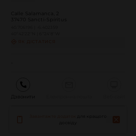
Calle Salamanca, 2
37470 Sancti-Spíritus
40.706196 | -6.402359
40º42'22''N | 6º24'8''W
ЯК ДІСТАТИСЯ
-
Дзвонити
Електронна пошта
Веб-сайт
Завантажте додаток
для кращого
Повідомити про проблему
досвіду