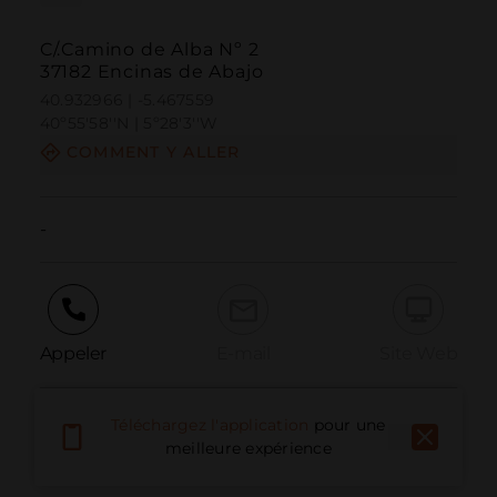
C/.Camino de Alba Nº 2
37182 Encinas de Abajo
40.932966 | -5.467559
40º55'58''N | 5º28'3''W
COMMENT Y ALLER
-
Appeler
E-mail
Site Web
Téléchargez l'application
pour une
Signaler un problème
meilleure expérience