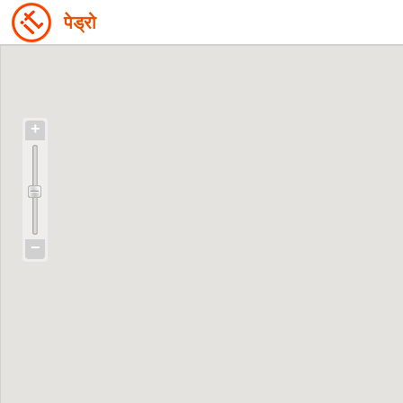
पेड्रो
+
−