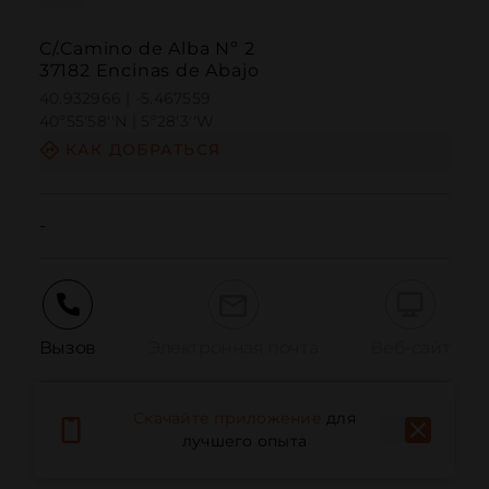
C/.Camino de Alba Nº 2
37182 Encinas de Abajo
40.932966 | -5.467559
40º55'58''N | 5º28'3''W
КАК ДОБРАТЬСЯ
-
Вызов
Электронная почта
Веб-сайт
Скачайте приложение
для
Сообщить о проблеме
лучшего опыта