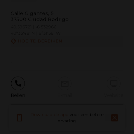
Calle Gigantes, 5
37500 Ciudad Rodrigo
40.596721 | -6.532966
40º35'48''N | 6º31'58''W
HOE TE BEREIKEN
-
Bellen
E-mail
Website
Download de app
voor een betere
Probleem melden
ervaring