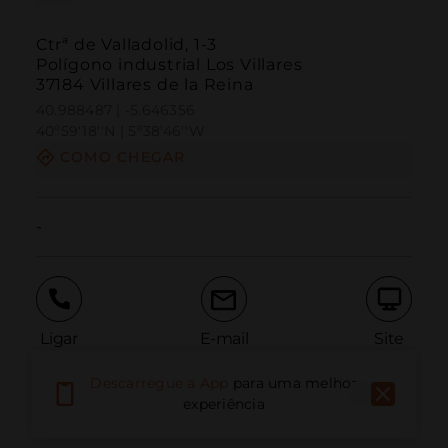
Ctrª de Valladolid, 1-3
Polígono industrial Los Villares
37184 Villares de la Reina
40.988487 | -5.646356
40º59'18''N | 5º38'46''W
COMO CHEGAR
-
Ligar
E-mail
Site
Descarregue a App
para uma melhor
experiência
Relatar problema