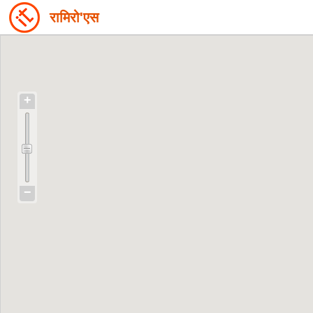
रामिरो'एस
+
−