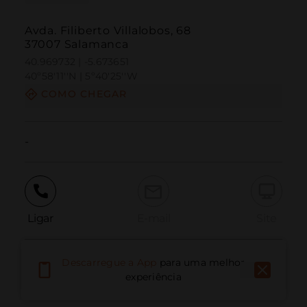
Avda. Filiberto Villalobos, 68
37007 Salamanca
40.969732 | -5.673651
40º58'11''N | 5º40'25''W
COMO CHEGAR
-
Ligar
E-mail
Site
Descarregue a App
para uma melhor
Relatar problema
experiência