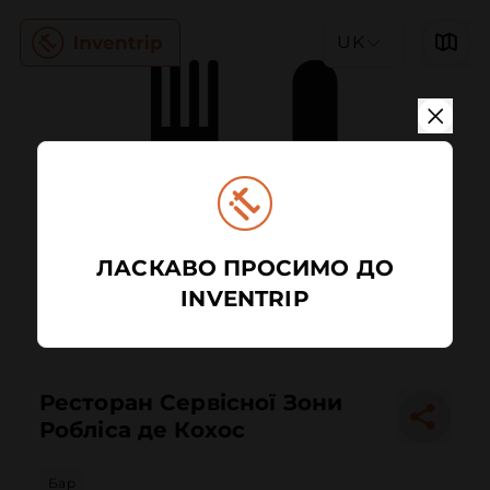
UK
ЛАСКАВО ПРОСИМО ДО
INVENTRIP
Ресторан Сервісної Зони
Робліса де Кохос
Бар