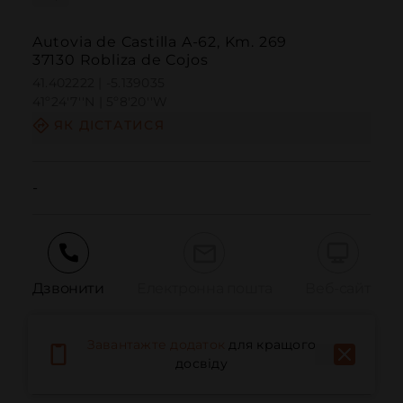
Autovia de Castilla A-62, Km. 269
37130 Robliza de Cojos
41.402222 | -5.139035
41º24'7''N | 5º8'20''W
ЯК ДІСТАТИСЯ
-
Дзвонити
Електронна пошта
Веб-сайт
Завантажте додаток
для кращого
Повідомити про проблему
досвіду