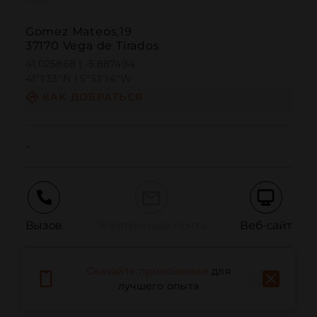
Gomez Mateos,19
37170 Vega de Tirados
41.025868 | -5.887494
41º1'33''N | 5º53'14''W
КАК ДОБРАТЬСЯ
-
Вызов
Электронная почта
Веб-сайт
Скачайте приложение
для
Сообщить о проблеме
лучшего опыта