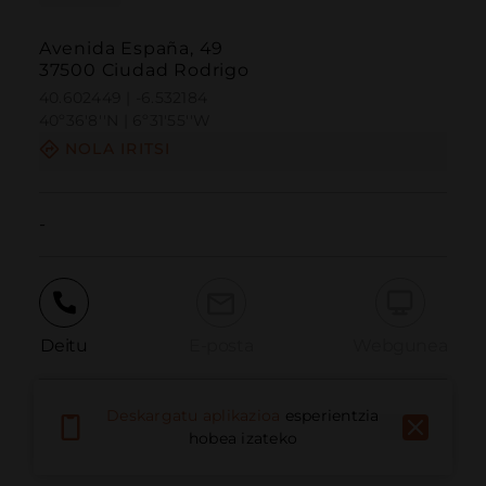
Avenida España, 49
37500 Ciudad Rodrigo
40.602449 | -6.532184
40º36'8''N | 6º31'55''W
NOLA IRITSI
-
Deitu
E-posta
Webgunea
Deskargatu aplikazioa
esperientzia
Eman arazoa
hobea izateko