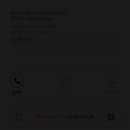
Avenida Humilladero 2
37771 Candelario
40.368230 | -5.744988
40º22'5''N | 5º44'41''W
कैसे पहुंचें
-
बुलाना
ईमेल
वेबसाइट
समस्या की सूचना दें
बेहतर अनुभव के लिए
ऐप डाउनलोड करें