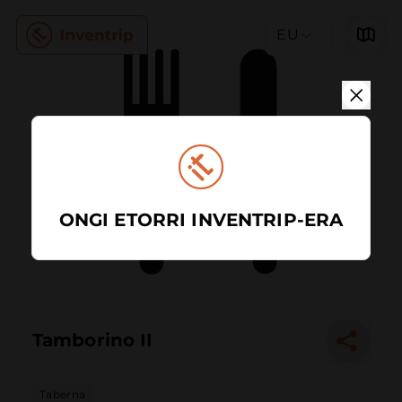
EU
ONGI ETORRI INVENTRIP-ERA
Tamborino II
Taberna