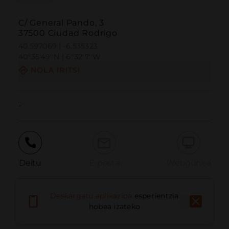
C/ General Pando, 3
37500 Ciudad Rodrigo
40.597069 | -6.535323
40º35'49''N | 6º32'7''W
NOLA IRITSI
-
Deitu
E-posta
Webgunea
Deskargatu aplikazioa
esperientzia
Eman arazoa
hobea izateko