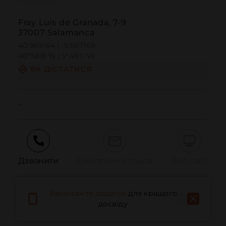
Fray Luis de Granada, 7-9
37007 Salamanca
40.969164 | -5.667169
40º58'8''N | 5º40'1''W
ЯК ДІСТАТИСЯ
-
Дзвонити
Електронна пошта
Веб-сайт
Завантажте додаток
для кращого
Повідомити про проблему
досвіду