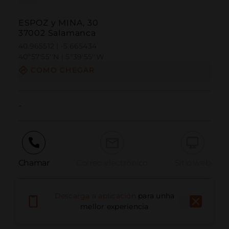
ESPOZ y MINA, 30
37002 Salamanca
40.965512 | -5.665434
40º57'55''N | 5º39'55''W
COMO CHEGAR
-
Chamar
Correo electrónico
Sitio web
Descarga a aplicación
para unha
Informar dun problema
mellor experiencia