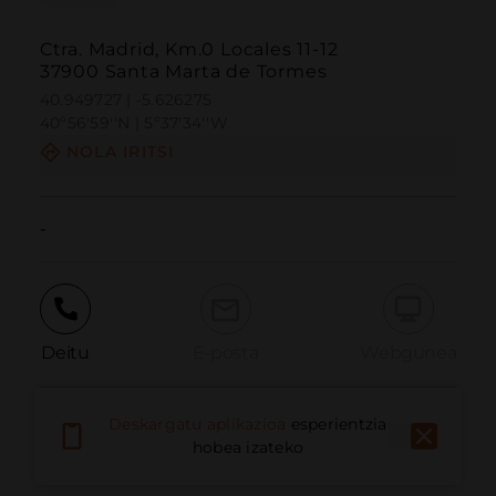
Ctra. Madrid, Km.0 Locales 11-12
37900 Santa Marta de Tormes
40.949727 | -5.626275
40º56'59''N | 5º37'34''W
NOLA IRITSI
-
Deitu
E-posta
Webgunea
Deskargatu aplikazioa
esperientzia
Eman arazoa
hobea izateko