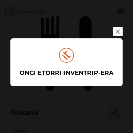
EU
ONGI ETORRI INVENTRIP-ERA
Toskania
Taberna