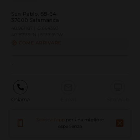
San Pablo, 58-64
37008 Salamanca
40.961107 | -5.664393
40º57'39''N | 5º39'51''W
COME ARRIVARE
-
Chiama
E-mail
Sito Web
Scarica l'app
per una migliore
Segnala problema
esperienza