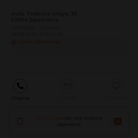
Avda. Federico Anaya, 36
37004 Salamanca
40.973838 | -5.656497
40º58'25''N | 5º39'23''W
COME ARRIVARE
-
Chiama
E-mail
Sito Web
Scarica l'app
per una migliore
Segnala problema
esperienza