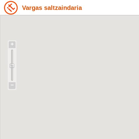
Vargas saltzaindaria
+
−