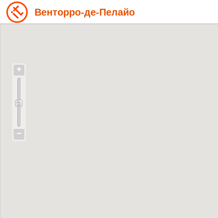
Венторро-де-Пелайо
+
−