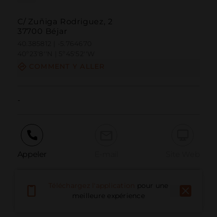
C/ Zuñiga Rodriguez, 2
37700 Béjar
40.385812 | -5.764670
40º23'8''N | 5º45'52''W
COMMENT Y ALLER
-
Appeler
E-mail
Site Web
Téléchargez l'application
pour une
Signaler un problème
meilleure expérience