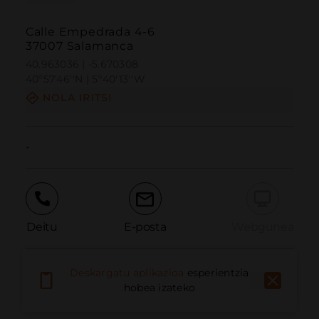
Calle Empedrada 4-6
37007 Salamanca
40.963036 | -5.670308
40º57'46''N | 5º40'13''W
NOLA IRITSI
-
Deitu
E-posta
Webgunea
Deskargatu aplikazioa
esperientzia
Eman arazoa
hobea izateko