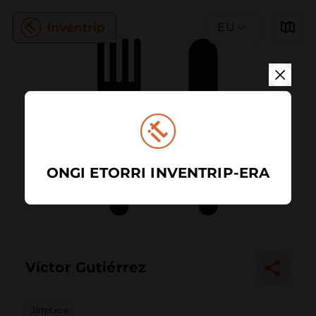
EU
ONGI ETORRI INVENTRIP-ERA
Víctor Gutiérrez
Jatetxea