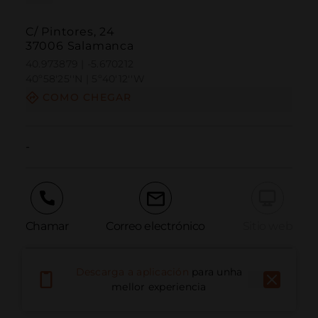
C/ Pintores, 24
37006 Salamanca
40.973879 | -5.670212
40º58'25''N | 5º40'12''W
COMO CHEGAR
-
Chamar
Correo electrónico
Sitio web
Descarga a aplicación
para unha
Informar dun problema
mellor experiencia