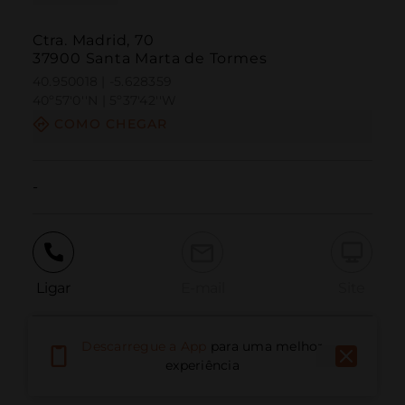
Ctra. Madrid, 70
37900 Santa Marta de Tormes
40.950018 | -5.628359
40º57'0''N | 5º37'42''W
COMO CHEGAR
-
Ligar
E-mail
Site
Descarregue a App
para uma melhor
Relatar problema
experiência