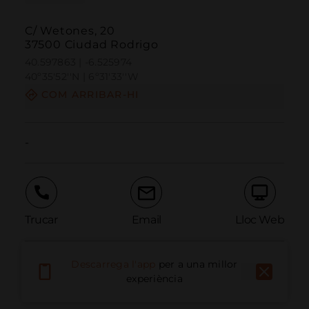
C/ Wetones, 20
37500 Ciudad Rodrigo
40.597863 | -6.525974
40º35'52''N | 6º31'33''W
COM ARRIBAR-HI
-
Trucar
Email
Lloc Web
Descarrega l'app
per a una millor
Informar problema
experiència