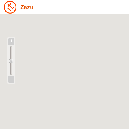
Zazu
+
−