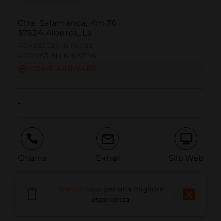
Ctra. Salamanca, Km.76
37624 Alberca, La
40.498303 | -6.116083
40º29'53''N | 6º6'57''W
COME ARRIVARE
-
Chiama
E-mail
Sito Web
Scarica l'app
per una migliore
Segnala problema
esperienza