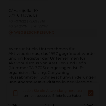
C/ Varrijollo, 10
37716 Hoya, La
40.407622 | -5.698861
40º24'27''N | 5º41'55''W
WEGBESCHREIBUNG
Aventur ist ein Unternehmen für 
Aktivtourismus, das 1997 gegründet wurde 
und im Register der Unternehmen für 
Aktivtourismus von Kastilien und León 
(Nummer TA-3705) eingetragen ist. Es 
organisiert Rafting, Canyoning, 
Flussabfahrten, Schneeschuhwanderungen 
und Abenteueraktivitäten in der Sierra de 
Gre...
WEITER LESEN
Laden Sie die Anwendung herunter,
um ein besseres Erlebnis zu haben